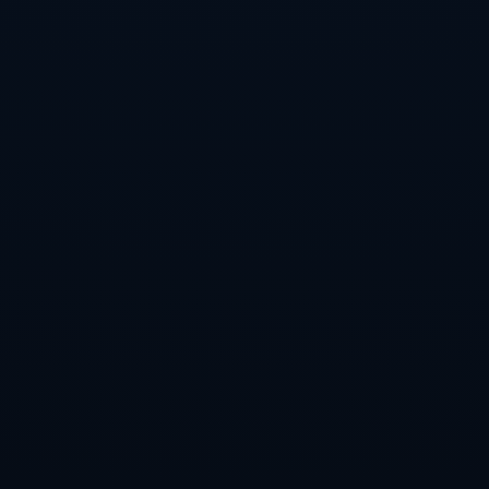
一样，逐渐从电视观众转变为现场观众。这种转变展示出女
足市场的巨大潜力。在博埃和特尔的积极推广下，拜仁女足
的关注度再创新高，同时也推动了女性足球产业链的进一步
发展。
总的来说，从博埃和特尔的实际行动中，我们不仅看到了女
足的吸引力，也看到了女性足球在未来发展的无限可能。随
着越来越多的粉丝如他们一般站出来支持女足，相信未来女
子足球的道路将更加光明。