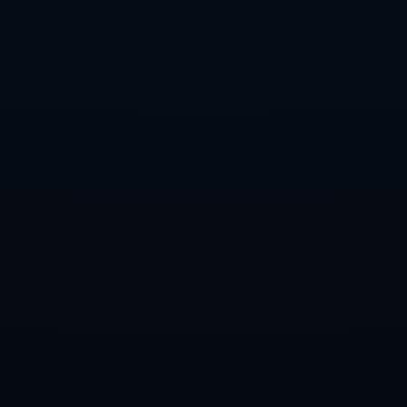
战胜强敌，争取最后的胜利。
上一篇 : 今日14场胜负彩专家推荐与预测解析全面剖析
下一篇 : 姚明全场精彩录像回放竟遭罗宾逊盖帽震撼瞬间重现
联系方式
CONTACT US
乐鱼电竞
电话：022-7597892
传真：022-7597892
手机：18059037699
Q Q：73396421
邮箱：admin@zhcn-leyu.com
地址：安徽省淮南市田家庵区新淮街道
姓名