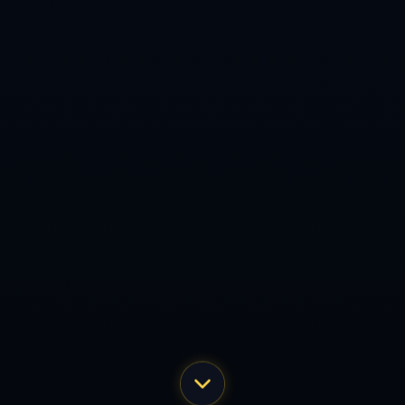
电话
邮箱
内容
提交
Copyright 2024
乐鱼电竞-乐鱼官网-乐鱼app-乐鱼vip
All