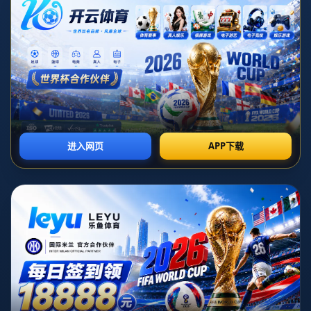
季后赛中表现出色。
1、球队面临的压力
随着季后赛的临近，湖人队的压力也逐渐增加。作为一支历
史悠久的球队，他们肩负着球迷的期待与荣耀。在这种压力
下，球队必须要调整心态，以应对各种突发状况。在这七场
比赛中，能否保持冷静和专注将是决定胜负的重要因素。
湖人队在常规赛末段的表现常常会影响他们在季后赛中的信
心与状态，因此球员们需要在短时间内锻炼出适应季后赛的
心态。在高压之下，球队必须展现出更高的心理素质与抗压
能力，以在关键时刻作出明智的决策。
球队高层与教练也需要给予球员充分的支持，通过心理辅导
以及高强度训练来帮助他们更好地应对压力。这不仅能提升