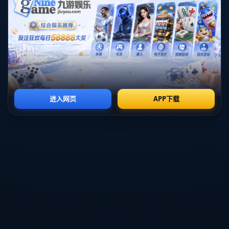
找到彼此的最佳位置。这种能力的提升，可以让湖人在关键
球上占得先机，轻松应对压力。
3、团队协作与化学反应
湖人队在接下来的七场比赛中，还需要重点强化球队的协作
性和化学反应。良好的团队协作是打赢比赛的基础，尤其是
在面对强敌时。湖人队需要通过不断的比赛来锻炼彼此之间
的默契，以便在季后赛中能够流畅配合，形成攻防一体的战
术体系。
教练组可以通过改变战术阵型来寻找最佳的阵容与搭配，提
高球员之间的配合度。例如，利用训练赛让各个位置的球员
进行轮替，观察不同组合所产生的效果，从而找到最适合在
季后赛使用的队形。这种灵活性将有助于球队在面对不同对
手时采取更为有效的应对策略。