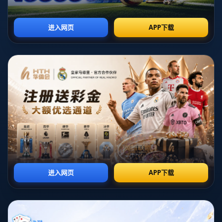
眼表现，足球逐步成为美国重要的竞技项目。历史的积累和
变迁为美国足球的发展铺平了道路，国家也因此开始逐渐重
视这项运动。
2、文化认同的变化
美国的文化认同经历了深刻的变化，足球这一运动也被纳入
了更广泛的社会认知中。过去，足球被视为“外来”运动，但
随着全球化的发展，这一认知逐渐改变。在多元文化的背景
下，尤其是在年轻一代中，足球成为一种日常的生活方式，
影响了家庭的休闲活动。
此外，足球在年轻人的学校生活中逐渐占据重要地位，越来
越多的学校设立了专业的足球队，这不仅提高了竞技水平，
也促进了足球文化的普及。家庭对足球的支持以及社区对青
少年训练的投资，创造了良好的足球生态。