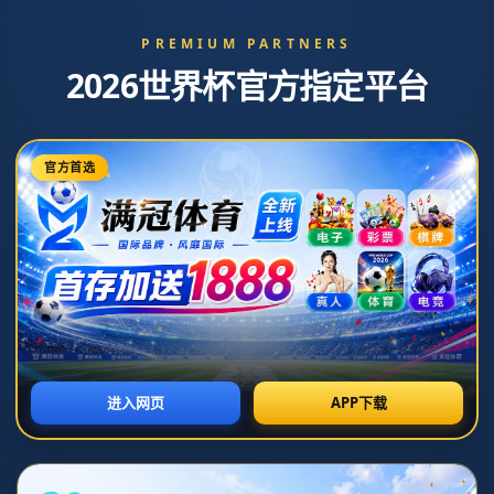
美国世界杯胜利背后的深刻分析与历史根源探
索
栏目：乐鱼电竞
发布时间：2026-07-07T07:29:39+08:00
本篇文章将深入探索美国在世界杯胜利背后的深刻分析与历
史根源，旨在阐明影响美国足球发展的各个方面。从历史背
景的演变、文化认同的变化、体育政策与基础设施的提升，
以及青少年足球的发展趋势这四个方面，挖掘出促进美国足
球崛起的重要因素。美国足球的成功不仅仅是竞技水平的体
现，还代表了国家体育认同的提升以及社会对多元文化的接
纳。通过对这些方面的系统分析，我们将更全面地理解美国
足球在全球舞台上的崛起及其未来的潜力。