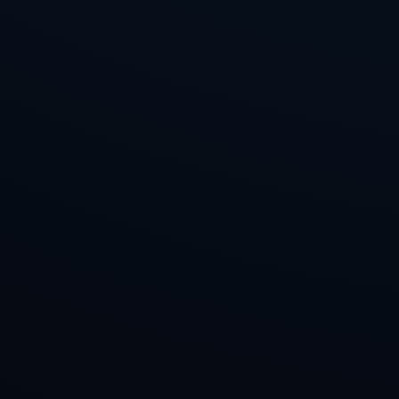
亚美尼亚与土耳其国家队的激烈较量，不仅仅是一场简单的
语言的可能。球场上，运动员们以他们的拼搏精神与毅力，
最终，这场赛事不仅为两国足球的进步奠定了基础，也为未
时代，亚美尼亚与土耳其的交锋注定将成为历史长河中一段
上一篇 : 梦幻足球联盟纪念版球衣官方购买链接分享及使用
下一篇 : 世界杯今日赛程全览精彩赛事抢先看尽在此处
乐鱼电竞