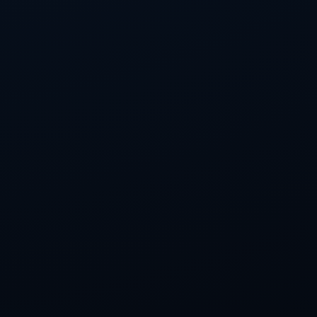
在面对历史伤痛与文化差异时，仍能通过体育竞技找到共同
追求和平与友谊，展望未来的美好。在这个如火如荼的竞技