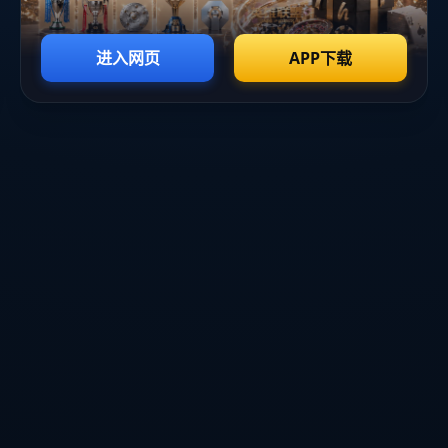
与力量撕开亚美尼亚的防线。
次威胁进攻，使得亚美尼亚的守门员频频做出关键扑救。与此同时，亚美
分机会。
的一次挑战。如何根据场上局势灵活调整战术，成为比赛胜负的关键。这
国关系的一部分，同时也有可能影响两国在其他领域的交流与合作。随着
多历史遗留问题，为两国带来更多的合作机会。足球不仅是一项运动，更
负，更是推动两国和解与合作的重要一步。随着未来赛事的增多，我们期