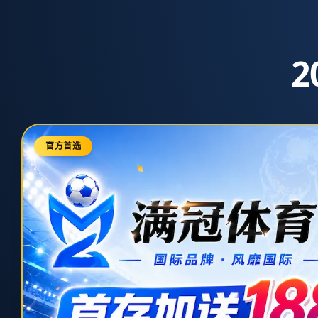
亚美尼
在足球的历史长河中，每场比赛都有其独特的意义，而亚美
家身份的交锋。本文将从四个方面分析这一场激战的意义与
远影响，对球迷、国家以及足球本身的塑造。综观整场比赛
1、两国的历史关系
亚美尼亚与土耳其之间的历史关系复杂而敏感，许多世纪以
域都存在较大分歧。这种历史背景在很多方面影响着两国的
尽管如此，国际足球赛事提供了一个平台，让两国得以在竞