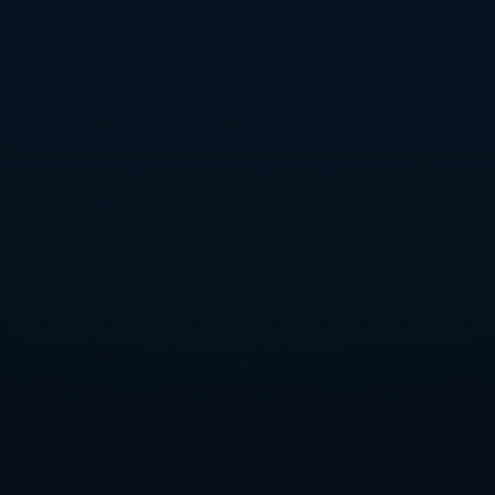
建更加牢固的团队文化。
最后，纳格尔斯曼的名气和执教风格可能吸引更多的关注和
支持，这在一定程度上为德国队创造了积极向上的舆论氛
围。这样的氛围对于球员的表现、士气的提升都有着重要的
促进作用。
4、对德甲联赛的潜在影响
拜仁慕尼黑放行纳格尔斯曼去国家队，这一决策的影响不仅
局限于两者之间，还可能对整个德甲联赛产生深远的影响。
首先，教练流动性增强可能会变成德甲联赛的一种常态，从
而提升联赛的竞争激烈程度。各支球队都会更加重视教练的
更替与引入，以应对高水平的竞争。
其次，随着纳格尔斯曼在国家队的成功与否，他的表现也将