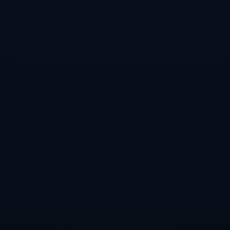
间接影响到各俱乐部对于教练人选的选择。如果他能够带领
德国队在国际赛事中取得优异成绩，将激励更多俱乐部采取
类似的做法，倾向于选择具备年轻创新思维的教练。
最后，纳格尔斯曼的成功也可能对德甲的市场产生积极影
响，吸引更多赞助商与观众的关注，提升整个联赛的商业价
值。这种影响将通过媒体曝光率与品牌效应延续，推动德甲
的整体发展。
总结：
总体来看，拜仁慕尼黑放行纳格尔斯曼前往德国国家队任职
不收赔偿金是一次具有深远意义的决策。这一举措不仅反映
了拜仁在教练管理上的灵活性，还为纳格尔斯曼提供了职业
发展的新机会，并有可能为德国国家队注入新鲜的战术理
念。同时，这一行动的影响也将逐步显现于整个德甲联赛，
提升联赛的竞争性与商业价值。