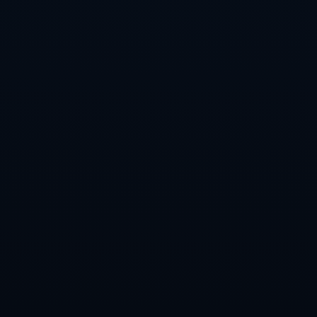
随着时间的推移，这一事件的深远影响将进一步揭示出足球
行业中各支球队、教练与国家队之间的复杂关系。所有参与
者都在这一进程中不断调整和适应，以寻求更大的成功。这
不仅是拜仁与德国队的故事，还是现代足球不断演变的缩
影。
上一篇 : 费利克斯挑选欧冠四强 阿森纳曼城争雄 巴萨马竞携手出击
下一篇 : 吉鲁宣布结束法国队生涯 欧洲杯后将为年轻球员让路
联系方式
CONTACT US
乐鱼电竞
电话：022-7597892