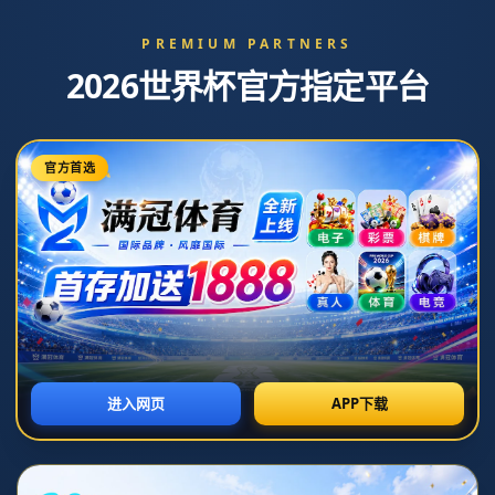
本泽马携手米神共领沙特联射手榜36岁老将依
旧火力全开
栏目：乐鱼电竞
发布时间：2026-07-07T07:29:39+08:00
在职业足球的世界里，年龄从来不是衡量一名球员能力的唯
一标准。近日，前皇家马德里球星本泽马与米神（米哈伊·
阿尔-阿राज）携手跻身沙特联射手榜前列的佳绩，再次证明
了这条真理。这对36岁的老将组合，以其卓越的技术和丰富
的比赛经验，持续为沙特联的赛事带来了无数精彩瞬间。文
章将从他的职业生涯巅峰、技术能力、对球队的影响以及与
年轻球员的互动等四个方面深入探讨本泽马及米神在沙特联
联赛中的表现，以及他们如何在各自的职业生涯中依旧保持