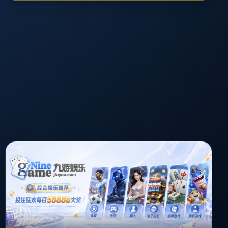
始终保持对比赛节奏的主导。对手面临的压力，促使他们必
也为比赛增添了不少变数。
，对皇马的防线构成了威胁。这种威胁在比赛早期便显现出
速反击，并寻找机会将局势扭转，以此来实现他们的赛季目
得比赛，皇马将极大地增强士气，为接下来的赛季注入来自