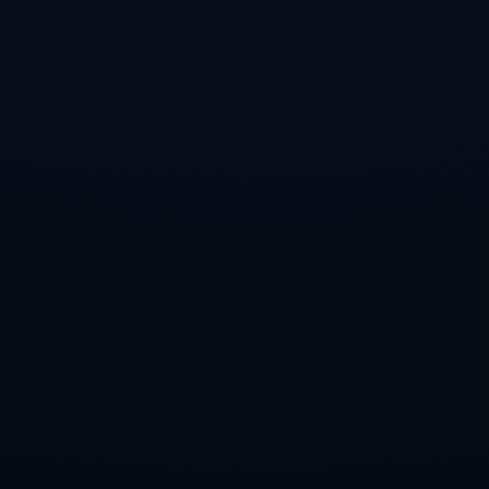
魅力
联系方式
CONTACT US
姓名
电话
邮箱