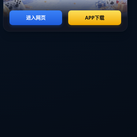
球队的心态产生积极影响，为后续的比赛奠定良好的心理基
对于皇马的信心和赛季目标都显得至关重要。
球队未来的发展方向。面对如此重要的战役，队员们需要承
场比赛将是皇马在新赛季继续前行的重要基石。
如何，他们都需要从中吸取教训，为艰难的联赛做好充分准
切关注的话题。随后的每一场比赛，都是通往成功的新挑