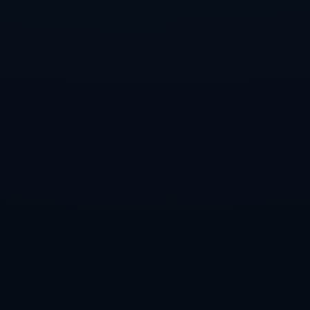
总结：
巴萨与皇马的宿敌之战在历史、战术、球星及文化等多个层
面上都有着深厚的影响力。这场对决不仅是足球的较量，更
是西班牙文化、历史与社会的缩影，吸引着全世界的目光。
无论时代如何变迁，他们的对抗始终充满激情与戏剧性，令
无数球迷心潮澎湃。
欧洲冠军联赛的舞台为这场巅峰之战提供了更加辉煌的舞
台。每一次相遇都是一场非凡的足球盛宴，彰显着运动的魅
力与人性的光辉，而这种宿敌情仇，也必将在未来的岁月中
继续书写新的辉煌篇章。
上一篇 : 欧冠八强战况揭晓 拜仁对决国米 巴黎逆转利物浦 巴萨强势归来
下一篇 : 黄蜂鹈鹕对决精彩纷呈纽卡斯尔麦克阿瑟赛果展望分析