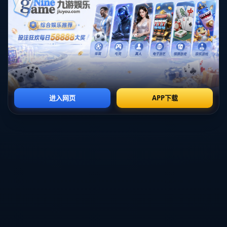
到战术智慧的较量。
3、球星影响与风采
在巴萨与皇马的对抗中，球星的影响力不可小觑。梅西与C
罗的对决，成为足球历史上最伟大的双人对抗之一。两位球
员以各自独特的风格，不断创造属于他们的神话，成为无数
球迷心目中的偶像。
梅西以其卓越的技术和灵活的盘带让巴萨的进攻如虎添翼，
他的每一次触球都可能改变比赛的走势。而C罗则凭借其出
色的身体素质和无与伦比的终结能力，为皇马屡屡建功，成
为球队在欧冠赛场上的关键先生。
这场宿敌之战不仅是球队之间的较量，更是两位巨星的对
决。每当他们相遇，注定会成为全球球迷关注的焦点，引发