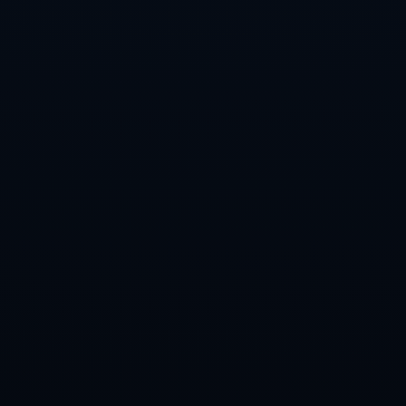
联系方式
CONTACT US
乐鱼电竞
电话：022-7597892
传真：022-7597892
手机：18059037699
Q Q：73396421
邮箱：admin@zhcn-leyu.com
地址：安徽省淮南市田家庵区新淮街道
姓名
电话