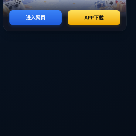
赛事的金靴奖得主。他的进球精准而富有美感，成为球迷心
神得到了完美体现，犹如传奇般的叙事，让人们见证了一个
青训工作，培养新一代的足球人才。他用自身的经历告诉年
足球活动，他在不断传递着团队合作和不放弃的精神。年轻
样，推动着乌拉圭足球的未来更加光明。