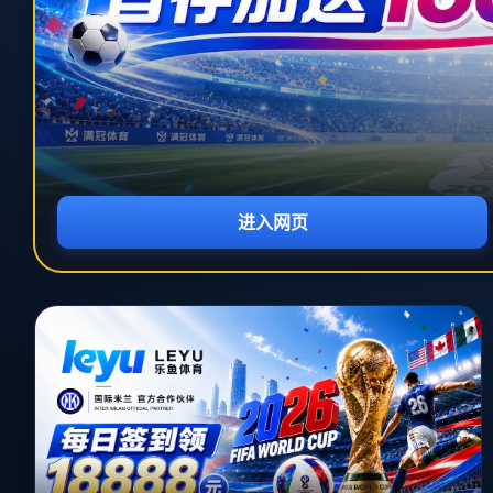
的积累，弗兰逐渐在各大赛事中展现出自己的实力，成为各
不仅如此，弗兰在国家队的表现同样令人难以忽视。他于2
纯的进攻，而是逐渐融入了战术意识和场上指挥的 elemen
2、对乌拉圭足球的贡献
迭戈·弗兰对乌拉圭足球的贡献可谓深远而长久。在国家队
合作精神，成为了后辈们学习的榜样，让乌拉圭足球焕发出
弗兰在2007年担任国家队队长，带领乌拉圭进行了一次次
洲杯的冠军，为国家足球历史增添了光辉的一笔。
此外，弗兰的技术和经验让他在比赛中时常展现出高超的个
风保守的偏见，展现出激进而富有创造性的踢球风格。
3、世界杯上的辉煌表现
2010年南非世界杯，迭戈·弗兰的表现可谓是顶级。小