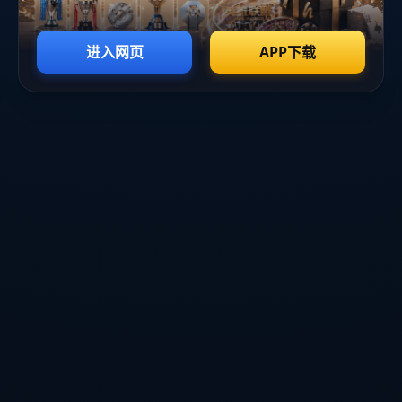
媒体和球迷热议的焦点。
史。球队以四强的身份结束了本届世界杯，弗兰也凭借五粒进球成为本届
励了全国人民。
助推了球队整体风格的提升。在他的带领下，乌拉圭足球的韧性和拼搏精
上的表现，更在于他对后辈的激励与传承。退役之后，弗兰积极参与足球
功不仅仅是个人的辉煌，更是整个乌拉圭足球发展的缩影。通过参与各类
的足球梦努力前进。
馈社会。他的积极态度和奉献精神，成为球迷和年轻球员们心中永恒的榜