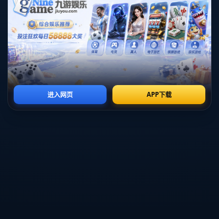
在比赛中产生更好的化学反应。
战术多样性的提升还体现在对不同技术特点球员的使用上。
克洛普会根据对方的弱点和自身阵容的特点，选择最为合适
的球员，从而在保持整体战术框架的基础上，灵活运用不同
技术和风格，为战术增添多样性。
3、年轻球员的重用
随着主力球员因伤缺阵，克洛普不得不从年轻球员中抽调力
量，这是一个积极的信号。克洛普向来以培养年轻球员而闻
名，伤病危机也给了年轻球员更多的上场机会。通过在比赛
中给予年轻球员信任，他们可以在高强度、高压力的环境中
快速成长。
这些年轻球员不仅可以补强阵容，也为球队带来新的活力和
创造力。正是这些年轻球员的冲击力和不甘示弱的精神，往