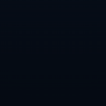
这种勇于创新、调整和应变的精神使得利物浦即使在逆境中
也能展现出强大的竞争力。未来，我们期待看到克洛普带领
的利物浦在各项赛事中的精彩表现，同时也希望他能将这种
成功经验传递给更多的年轻教练和球员。
上一篇 : 埃弗顿足球俱乐部寻新买家以替代777股份收购协议到期
下一篇 : 欧冠历史开启之旅回顾第一届赛事的辉煌与传奇
联系方式
CONTACT US
乐鱼电竞
电话：022-7597892
传真：022-7597892
手机：18059037699