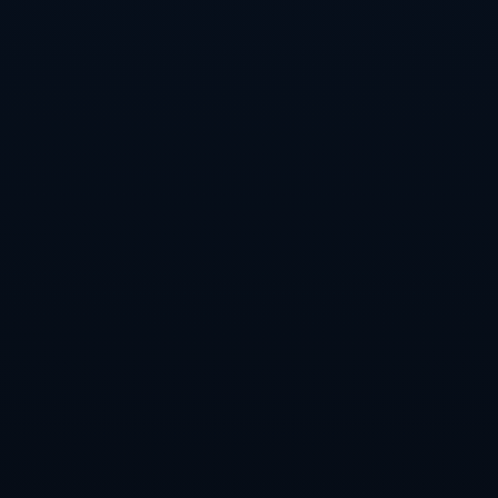
些主力球员赋予更为显著的战术定位，让他们在攻防转换中
担当起核心角色。通过这种方式，克洛普不仅能够保证比赛
的顺畅进行，还能增强球队的凝聚力和战斗意志。
最重要的是，克洛普还强调团队合作的重要性。他知道，无
论是谁担当核心，团队众志成城的精神才是利物浦文化的内
核。这种强调不仅帮助新的战术核心发展，也让整个球队保
持高度一致，形成更强的合力，从而应对未来的挑战。
总结：
总的来说，克洛普因伤病考量而调整战术战略及强化球队新
核心计划，体现了他对足球深刻的理解和超凡的领导能力。
通过策略的灵活调整、战术多样性的引入、对年轻球员的重
视以及战术核心的培养，他不仅有效应对了球队所面临的困
境，同时为未来的发展打下了坚实基础。