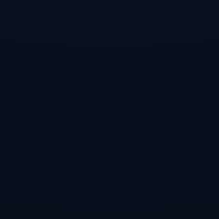
往能在比赛中制造出意想不到的结果，这对于克洛普又是旧
瓶装新酒的绝佳验证。
不仅如此，年轻球员在训练过程中的充分优化也成为克洛普
的重要策略。他会针对年轻球员的特点进行个性化训练，帮
助他们更快适应球队的整体战术需求，这样不仅提升了球队
的整体战斗力，也为未来的球队长远发展奠定了基础。
4、战术核心的培养
在面对伤病等多重压力下，塑造新的战术核心显得尤为重
要。克洛普不仅要解决眼前的困难，更要为球队的长远发展
考虑。在阵容有所变动的情况下，克洛普会努力发掘和培养
新的团队核心。
这可能是通过提升某位年轻球员的担当性，或是将球队的一