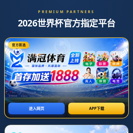
克洛普因伤病考量调整战术战略 强化球队新核
心计划
栏目：乐鱼电竞
发布时间：2026-07-07T07:29:39+08:00
在足球战术发展和球队管理的过程中，教练的决策和应变能
力至关重要。尤尔根·克洛普作为利物浦的主帅，以其极具
攻击性的战术和对团队的深刻理解而闻名。然而，随着伤病
困扰球队，克洛普不得不对其战术和战略进行重新审视与调
整，特别是在强化球队新核心计划方面。本篇文章将详细探
讨克洛普如何因伤病考虑而调整战术，战略强攻球队新核心
计划的四个方面：伤病影响的战术调整、战术多样性的提
升、年轻球员的重用和战术核心的培养。这将为读者揭示克