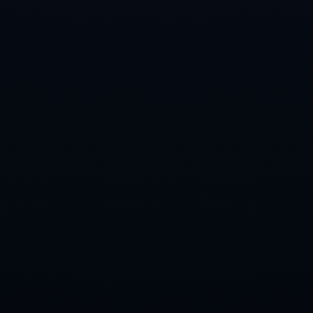
Q Q：73396421
邮箱：admin@zhcn-leyu.com
地址：安徽省淮南市田家庵区新淮街道
姓名
电话
邮箱
内容