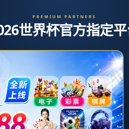
首页
关
季英超攻入 6 球创生涯新高 阿森纳
栏目：乐鱼电竞
发布时间：2026-07-07T07:29:39+08:00
牙中场梅里诺再次展现了他的 “锋线魔力”。第 37 分钟，他接队友精准
丁内利，成为阿森纳队内仅次于哈弗茨（9 球）的第二得分手，同时也刷
凸显
哈弗茨赛季报销后，阿尔特塔大胆启用这位原本司职后腰的球员客串中锋
超过 60%，逐渐成为球队进攻端不可或缺的支点。其灵活的跑位、积极