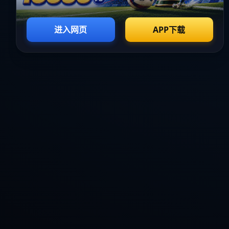
乐鱼电竞
电话：022-7597892
传真：022-7597892
手机：18059037699
Q Q：73396421
邮箱：admin@zhcn-leyu.com
地址：安徽省淮南市田家庵区新淮街道