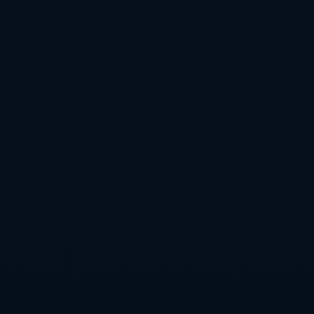
这记2+1不仅仅是一球的惊艳，更是整场比赛走势的缩影。
比赛多数时间里，独行侠都在寻找破解对手内线防守的办
法。对方利用双塔阵容牢牢保护篮下，独行侠的数次突破不
是被封盖就是被迫匆忙出球，命中率一度不高。东契奇在前
三节更多扮演组织者角色，通过不断的挡拆牵制，寻找外线
射手的机会，同时试探着对手防守轮转的节奏。到了末节，
他开始加大个人进攻比重，连续利用掩护点名对方内线，创
造错位，一步步消耗中锋体力与心理。那次戏耍并非偶然，
而是前面无数次试探、铺垫之后的集中爆发，是他对对方防
守习惯完全摸透后的结果。
值得注意的是，这样的2+1并不是东契奇第一次上演类似戏
法。本赛季以来，他屡次在高强度对抗和几乎“失控”的身体
状态下命中不可思议的投篮，仿佛对于空间和篮筐的感知已