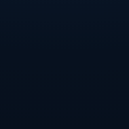
的要求去防了，他的节奏太难捉摸了，你以为他要急停投
篮，他却突然变向；你以为他已经失去平衡了，那球却还是
能进。我不知道还能做得更好多少。”这番话，道出了众多
防守者面对东契奇时的无力感。传统意义上，后卫在面对中
锋错位时往往会依赖速度突破或是拉开空间投三分，而东契
奇用的是综合性的解决方案：以节奏削弱身高劣势，用假动
作放大对手的反应延迟，最后再以极致手感完成终结，让这
名移动不错的中锋成为高光集锦里的背景板。