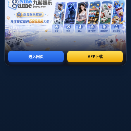
镜头给到东契奇，他摔倒在地上后露出一丝轻松的微笑，躺
了半秒才起身，似乎对这一球命中的结果并不意外。替补席
上的队友早已冲到场边，挥舞毛巾欢呼，高举双臂向观众席
煽风点火。那一刻，达拉斯的主场仿佛变成了一座随时要被
引爆的火山。对手中锋则无奈地摊开双手，看向裁判，表情