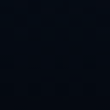
化晃得对手失衡，再在几乎要跌倒的姿势中完成抛投2+1，
轻描淡写地转身走向罚球线，留下的是一片惊叹声和油然而
生的敬意。
上一篇 : 控球徒劳遭遇快速反击 国安遭遇联赛两连输
下一篇 : 中国摔跤队亚锦赛斩获五枚奖牌
联系方式
CONTACT US
乐鱼电竞
电话：022-7597892
传真：022-7597892
手机：18059037699