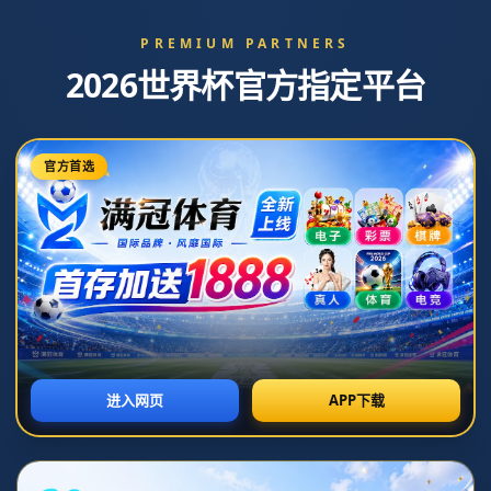
东契奇妙招戏耍中锋 失衡抛投完成2+1
栏目：乐鱼电竞
发布时间：2026-07-07T07:29:39+08:00
东契奇再一次用那双看穿防线的眼睛和灵巧到近乎戏谑的手
感，向全世界证明了什么叫做顶级球星的创造力。在今天结
束的一场NBA常规赛中，独行侠主场迎战来势汹汹的内线
高大阵容，对方中锋在油漆区几乎搭起了一堵移动长城，屡
次用身高和臂展影响独行侠的进攻。最精彩的一幕出现在第
四节关键时刻：东契奇在一次挡拆后的单挑中，用节奏变化
晃飞中锋重心，随即在身体明显失衡的情况下抛投命中，还
造成对手犯规，完成一记令人拍案叫绝的2+1，这一回合瞬
间点燃了全场氛围，也成了本场比赛的转折符号。