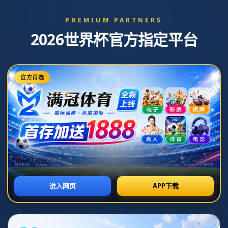
全面解析如何投注世界杯彩票的技巧与策略
栏目：乐鱼电竞
发布时间：2026-07-07T07:29:39+08:00
全面解析如何投注世界杯彩票的技巧与策略
每到世界杯，除了激情四射的比赛本身，各类世界杯彩票玩
法也随之火爆起来。很多人一提到投注就容易情绪化，不是
盲目跟风热门球队，就是凭感觉拍脑袋下注，结果往往“看
球很爽，结算心慌”。其实，只要掌握一些基本的投注技巧
与策略，再配合理性心态，世界杯彩票可以变成一种带着思
考和规划的小众乐趣，而不是毫无章法的资金冒险。
首先要明确一点，世界杯彩票的本质是概率游戏，而不是