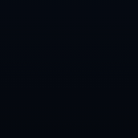
手机：18059037699
Q Q：73396421
邮箱：admin@zhcn-leyu.com
地址：安徽省淮南市田家庵区新淮街道
姓名
电话
邮箱
内容