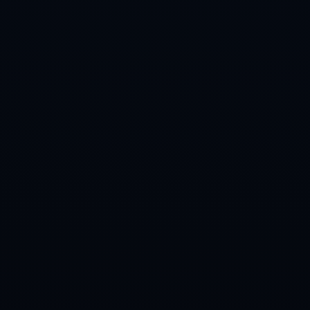
乐鱼电竞
电话：022-7597892
传真：022-7597892
手机：18059037699
Q Q：73396421
邮箱：admin@zhcn-leyu.com
地址：安徽省淮南市田家庵区新淮街道
姓名
电话
邮箱