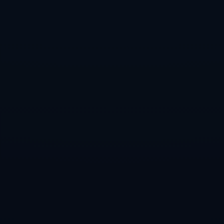
以小李的体验为例，可以更直观地看到快速下载和合理使用
的重要性。小李原本只是一个普通球迷，世界杯前通过朋友
推荐了解到了某款世界杯竞猜平台。他首先上网查询该平台
的资质，确认在多个应用商店都有官方认证后，选择在手机
应用市场完成下载，整个过程不到两分钟。安装后，他按照
平台的新手指引，用真实信息完成实名认证，并在账户中设
置了每日投注上限500元。世界杯小组赛第一轮，小李选择
了一场自己非常熟悉球队之间的对决，通过平台的数据分析
页面查看了两队近期状态、交锋记录和伤病情况，最终在
“让球胜平负”玩法上下注。比赛结束后，小李因为精准判断
赢得了第一笔竞猜收益。更重要的是，他在之后的几轮比赛
中始终遵守预设限额，没有因为连赢而增加风险，真正做到
了在安全框架内享受竞猜乐趣。