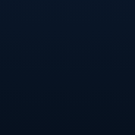
完成安装后，想要真正参与到世界杯竞猜中，通常需要完成
注册与实名认证。为了提高效率，可以提前准备好常用手机
号以及必要的身份信息。注册时建议使用常用但安全性较高
的邮箱或手机号，并为平台单独设置一套强密码，避免多平
台共用密码造成连锁风险。实名认证看似繁琐，却是正规平
台用来保障资金安全、避免未成年人参与和洗钱行为的必要
措施。填写信息时务必保证真实和一致，以免在提现或找回
账号时出现不必要的麻烦。通过一次性完成这些步骤，可以
为后续整个世界杯赛事期间的竞猜提供顺畅通行证，从而把
更多精力投入到研究赛况和竞猜策略上。