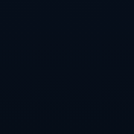
础。
六 合理设置预算与限额才是真正的“畅享”
所谓“畅享竞猜乐趣”，并不意味着无节制投入，而是要在兴
趣和理性之间找到平衡。很多世界杯竞猜平台都提供了自定
义预算与限额设置功能，例如每日或每周最高投入额度、单
场最高下注金额、亏损预警提醒等。用户在刚刚下载完成、
情绪最兴奋的时候，往往容易忽视这些“看似扫兴”的设置，
但事实上，这恰恰是长期保持乐趣的关键。可以在账户设置
中提前设定一个“世界杯专用预算”，并开启亏损提醒，一旦
达到某个阈值，系统会给出醒目提示。这样即便在连输数场
的情况下，也不会轻易出现“想翻本而盲目加注”的情况，使
竞猜始终停留在轻松、可控的范围内，真正做到以娱乐为
主、理性为先。
七 实战案例 从下载到赢得第一笔竞猜收益