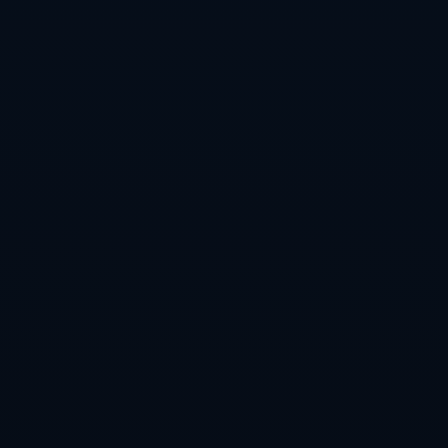
可以看出其对比赛节奏和风险的把控。点球大战中，主罚顺
序、球员上前时的节奏、守门员的干扰方式，也都是许多职
业教练在研究的细节。将这类赛事列入你的2022世界杯推荐
清单，不只是在“看热闹”，而是在跟随世界最高水平的比赛
上了一堂立体的足球管理课。
合理规划观赛时间 让世界杯不再“只剩熬夜”
世界杯期间，赛事时间分布可能与日常作息并不完全匹配，
所以在制定赛事推荐与观赛计划时，也要考虑自身健康和工
作学习安排。可以将比赛分为：一定要看直播、可看集锦或
战术回放、只需关注结果三类。对于那些豪门对决、关键出
线战、淘汰赛生死战，尽量争取直播观看以获得完整体验；
而部分强弱分明、结果预期较明确的小组赛，则可以选择次
日看精华剪辑和技术统计，既节省时间又不影响对整体格局
的把握。