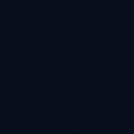
建模；接着是
算法分析
，包括xG模型、压迫指数、阵型识
别、跑动负荷分析等，通过机器学习和统计建模从历史数据
中提取规律；最后是
应用层呈现
，将复杂的模型结果转化为
易于理解的图表、评分与标签，实现算法与用户体验之间的
平衡。只有当这条链路高度协同运作时，“全面解读世界杯
比赛数据的平台”才能真正做到既专业又好用。
用户体验与交互设计 让数据解释更接近自然语言
许多用户的门槛不在于是否愿意看数据，而在于能否看懂数
据。一个成熟的平台必须在交互设计上做足功夫。例如，当
用户点击某个前锋的评分时，界面不只是给出一个冷冰冰的
数字，而是附带一段
接近自然语言的解释
：“本场比赛，他
的预期进球值为1点8，远高于实际进球数0，这意味着他多
次获得高质量机会但临门一脚欠佳。” 这种解释既保留了数
据的客观性，又用通俗语言降低了理解门槛。平台可以通过