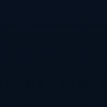
要支撑如此细致的解读，一个平台背后离不开坚实的技术底
座。首先是
数据采集
，通过多机位视频、光学追踪系统和传
感器技术，平台可以捕捉每一次传球、每一次对抗、每一次
跑动的精确坐标与时间信息；其次是
数据清洗与结构化
，将
原始的海量动作序列转化为标准化事件流，以便后续计算与