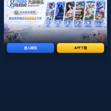
段，平台实现了从“数据罗列”到“比赛复盘”的跃升，让用户
即便没有专业教练背景，也能用更专业的视角解读比赛。
多角色场景化服务 从球迷到教练各得其所
全面解读世界杯比赛数据的平台并不是只为少数数据爱好者
服务，它更应该根据不同人群设计多层次的使用场景。对于
普通球迷，平台可以以简洁的界面呈现关键数据与高光事
件，通过简化说明帮助他们快速理解某场比赛的走势和关键
转折点；对于深度球迷和战术分析爱好者，则可以开放更多
细分指标，例如防线站位平均高度、转换进攻速度、定位球
战术分布等，使其能够进行“准专业级”的赛后复盘；而对于
教练、青训工作者甚至媒体解说员，平台则可以提供战术板
功能、视频与数据联动回放、可下载的分析报告，帮助他们
更高效地完成专业研究与内容创作。通过这种
按层分级的设
计
，平台真正实现了“一个入口，多种用途”的价值延展。