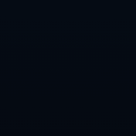
识别战术模式和典型套路，例如识别某队偏好从左路发动三
角配合，或习惯在特定时间点进行阵容调整；平台可以结合
用户行为数据，提供
个性化解读
：如果用户经常关注防守数
据，系统就会在赛后报告中强化拦截、解围、对抗成功率等
指标；若用户更关注进攻与观赏性，则会突出突破成功率、
配合流畅度与高光镜头的战术背景。最终，平台将不再是千
篇一律的数据看板，而是一个能够根据每位用户的兴趣与理
解水平，提供定制化“数据故事”的智能伙伴。
上一篇 : 全球狂欢：实时直播世界杯足球赛精彩瞬间
下一篇 : 世界杯足球下注平台推荐与攻略
联系方式