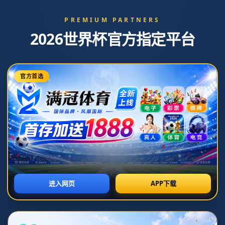
全面解读世界杯比赛数据的平台
栏目：乐鱼电竞
发布时间：2026-07-07T07:29:39+08:00
全面解读世界杯比赛数据的平台正在改变观赛方式
在过去，看世界杯更多是一种情绪化的体验：为进球尖叫，
为争议判罚争论不休，却很少有人能真正说清一支球队的打
法究竟强在哪里。如今，随着数据技术的迅猛发展，一个能
够
全面解读世界杯比赛数据的平台
，正在悄然重塑我们理解
足球、分析比赛、乃至参与讨论的方式。观众不再满足于
“谁赢谁输”的简单结果，而是渴望了解每一次传球、每一次
射门背后的逻辑与概率，这种需求正是数据解读平台存在的
价值起点。