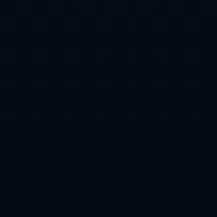
系统性问题 而不仅仅是“状态不好”。
数据与直觉的平衡 世界杯分析的未来方向
虽然世界杯数据与赛事表现分析愈发精细 但数据并不能替
代教练与球员的现场感知。很多关键抉择 例如点球顺位 临
场换人或心理层面的应对 仍然需要经验与人格影响力。真
正成熟的用法 是让数据成为 决策前的过滤器 与决策后的检
验工具。一方面 大数据与机器学习可以在赛前帮助团队识
别对手薄弱地带 预测不同阵型组合下的风险收益比 另一方
面 赛后则可以通过客观指标反思 哪些调整是有效的 哪些只
是一时情绪。随着技术不断进步 球队将获得更精确的实时
数据 包括球员疲劳度 心率变化 微小位置偏差 等等 如何在
信息泛滥中建立清晰的分析路径 将决定谁能在未来世界杯
中保持竞争优势。在这个意义上 全面解析世界杯数据 已经
不只是统计学问题 而是足球哲学 战术创新与团队管理共同