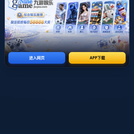
稳健的做法是以
胜平负+适度让球
为主,搭配少量大小球。胜
平负逻辑清晰,更适合从基本面入手分析;让球盘则体现了对
真实实力差距的量化,比如强队-1或-1 25的盘口,一旦你判断
其战意不足或者对手防守顽强,就需要警惕打穿盘的难度。
至于高回报的串关,应视为
锦上添花而非主要策略
,过度依赖
串关会放大偶然性,提升资金波动。
从基本面到细节数据的多维分析
真正有效的世界杯下注技巧,很大程度上依赖对信息的筛选
和整合。基础层面需要关注:
球队世界排名、近期战绩、交
锋历史、伤停名单
。但在世界杯这种短期锦标赛中,更关键
的是:
战意与动机
。例如小组赛最后一轮,已经提前出线的队
伍往往会轮换主力,给替补练兵;而同组中为出线生死一战的
球队,即便实力稍逊,也可能打出超过赔率预期的表现。此时,