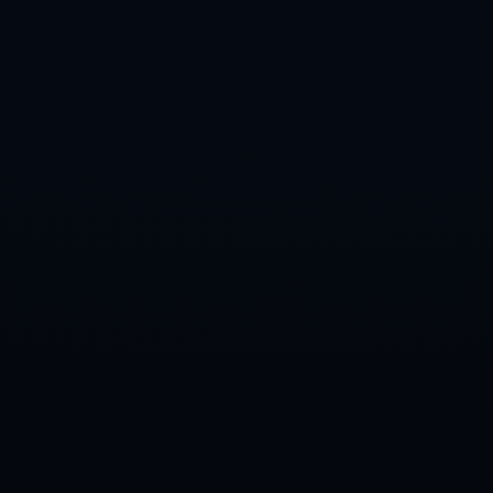
Q Q：73396421
邮箱：admin@zhcn-leyu.com
地址：安徽省淮南市田家庵区新淮街道
姓名
电话
邮箱
内容