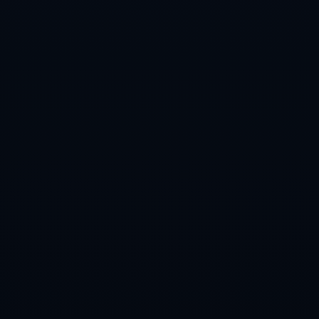
交平台 用于白天上班时快速刷看进球集锦和赛后评论。这
样的搭配既保证了关键比赛的沉浸式体验 又兼顾了日常碎
片时间的内容补充 对那些工作繁忙但又不想错过女足世界
杯精彩瞬间的用户来说具有一定参考意义。
综合来看 选择在线观看2023女足世界杯直播平台并不存在
绝对标准 更像是根据你的设备条件 观赛习惯和预算 做出的
一次综合平衡 如果你重视画质与稳定性 可优先考虑主流视
频平台和IPTV 如果你更关注战术深度与数据分析 体育垂直
平台会更加合拍 而对于只想快速了解进球与热点话题的用
户 社交与短视频平台则足以满足需求 在实际使用中 不妨尝
试将几类平台组合使用 通过主平台看直播 辅助平台看数据
与集锦的方式 打造属于自己的2023女足世界杯在线观看方
案