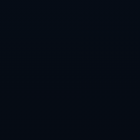
其四是收费模式和版权合规。观看女足世界杯直播，最稳妥
的方式是优先选择拥有赛事版权的官方或合作平台，既能保
证画质和稳定性，也能避免中途被封或画面被替换的情况。
与此要留意会员费用、付费场次数量以及是否支持赛事通
票，避免只看一两场却被迫购买长期套餐。在实际选择中，
可以采取“核心场次付费 其余场次通过免费平台或集锦补
充”的策略，通过灵活搭配控制成本。
案例参考 如何搭配多个平台获得最佳体验
以一位资深女足球迷的真 实观赛选择为例 他在2023女足世
界杯期间主要采用了“一个主平台 两个辅助平台”的组合。
主平台选择的是拥有32强全量版权的综合视频APP 负责绝
大多数小组赛和淘汰赛的完整直播 确保画质和解说质量；
辅助平台之一是体育垂直APP 在关键对决时同步打开 用于
查看实况数据和战术分析；另一个辅助平台则是短视频和社