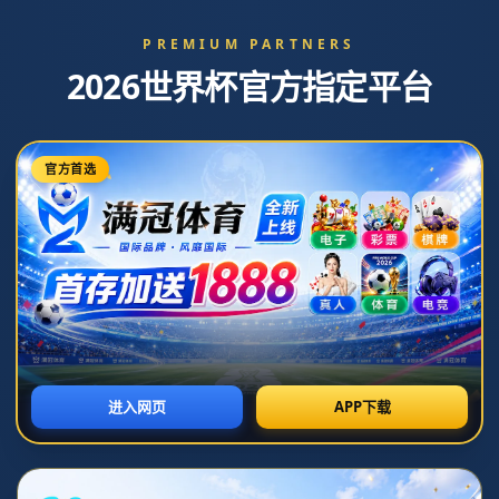
在线观看2023女足世界杯直播平台推荐
栏目：乐鱼电竞
发布时间：2026-07-07T07:29:39+08:00
在线观看2023女足世界杯直播平台推荐
每一届世界杯都是球迷的狂欢，而2023女足世界杯更是让无
数人重新认识了女足比赛的激情与张力。相比传统电视收
看，如今越来越多球迷选择在线观看女足世界杯直播，既不
受空间限制，又能随时回看精彩瞬间。但平台众多、清晰度
和流畅度参差不齐，如何选对直播入口，就成了影响观赛体
验的关键。下面就围绕“在线观看2023女足世界杯直播平台
推荐”这一主题，从清晰度、稳定性、互动性和收费模式等
维度，帮你系统梳理值得关注的几类平台。