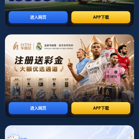
界杯期间往往会推出专门的女足世界杯专区，首页会集中展
示小组赛、淘汰赛及决赛赛程信息，用户只需搜索“女足世
界杯直播”即可快速进入赛事页面。
这类平台的优势在于：一是技术成熟，支持多码率切换，网
络一般的用户也可以选择流畅模式，避免卡顿；二是版权齐
全，很少出现中途下架或黑屏风险；三是人性化功能丰富，
比如多机位切换、边看边聊、关键事件一键回看等，非常适
合想要沉浸式观赛的用户。也存在一定门槛，例如部分关键
场次可能需要VIP或单场付费，再加上广告频次较高，如果
你希望全程免费且无广告，需要提前了解相关套餐与活动。