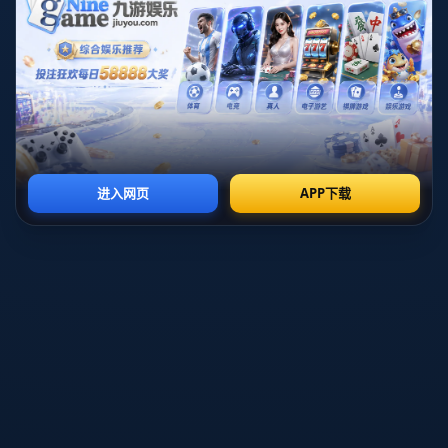
成为评估市场情绪的重要指标。当某一方向的投注短时间内
出现极端集中时,系统会自动触发风控预警,通过限额、调
盘、延迟受注等方式进行干预。同时,平台还会借助聚类分
析与行为画像技术,识别偏好稳健玩法的用户、追热点的用
户以及可能拥有专业信息来源的“尖锐账户”。这些行为数据
一方面用来优化赔率,另一方面则成为平台运营精细化营销
的基础,例如个性化推送赛事解读或定制化数据洞察报告。
从赔率生成到预测模型的升级
在世界杯周期,预测模型的复杂度被显著提升。传统基于泊
松分布、Elo 评分、回归分析的模型仍是基础,但更先进的平
台已经引入机器学习和深度学习框架,构建复合型算法。模
型不仅输入球队历史对战成绩、近10场状态、场均预期进球
xG等指标,还融入战术风格特征,例如控球率结构、传球纵