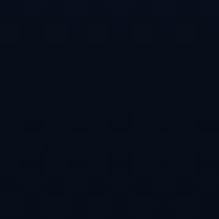
并不罕见,也在持续强化用户对数据分析趋势的关注。
可视化与交互式分析工具的兴起
为了降低专业门槛,世界杯买球平台逐步将复杂的统计模型
转化为直观的图形化界面,例如趋势折线图、攻防雷达图、
指数仪表盘等。一些平台甚至提供交互式数据分析面板,允
许用户自由勾选球队、时间区间、主客场属性以及关键指
标,即时生成对比图。这种方式一方面增强了用户参与感,另
一方面也培养了用户的分析习惯,让“看数据再下单”成为常
态。部分高级玩家还会将平台开放的历史数据导出,结合自
身的模型进行进一步研究,形成介于普通玩家与专业分析师
之间的半专业层级,从而推动整体市场朝着更理性、更注重
长期收益率的方向演化。
风险控制与合规需求带来的数据治理升级